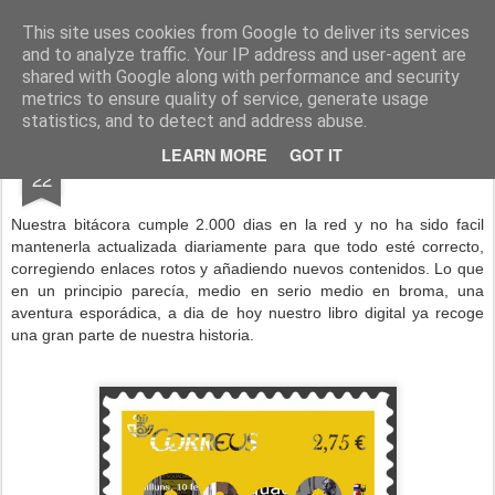
esquadra aladins
This site uses cookies from Google to deliver its services
and to analyze traffic. Your IP address and user-agent are
shared with Google along with performance and security
metrics to ensure quality of service, generate usage
statistics, and to detect and address abuse.
FEB
LEARN MORE
GOT IT
2.000 DÍAS
22
Nuestra bitácora cumple 2.000 dias en la red y no ha sido facil
mantenerla actualizada diariamente para que todo esté correcto,
corregiendo enlaces rotos y añadiendo nuevos contenidos. Lo que
en un principio parecía, medio en serio medio en broma, una
aventura esporádica, a dia de hoy nuestro libro digital ya recoge
una gran parte de nuestra historia.