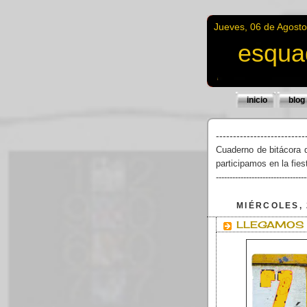
Jueves, 06 de Agost
esqua
inicio
blog
--------------------------
Cuaderno de bitácora 
participamos en la fie
---------------------------------
MIÉRCOLES, 
LLEGAMOS 