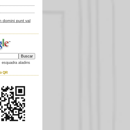
esquadra aladins
go QR