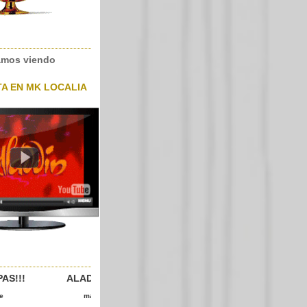
amos viendo
TA EN MK LOCALIA
AS!!! ALADINS
 marcha mora