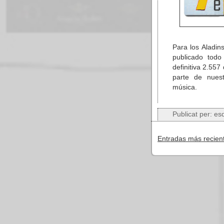
Para los Aladin
publicado todo
definitiva 2.55
parte de nuest
música.
Publicat per:
es
Entradas más recien