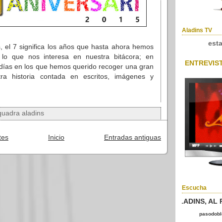
Aladins TV
est
s, el 7 significa los años que hasta ahora hemos
 lo que nos interesa en nuestra bitácora; en
ENTREVIS
7 días en los que hemos querido recoger una gran
ra historia contada en escritos, imágenes y
quadra aladins
tes
Inicio
Entradas antiguas
Escucha
ALADINS, AL P
pasodoble