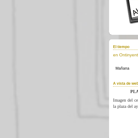
El tiempo
en Ontinyent
A vista de w
PL
Imagen del ce
la plaza del a