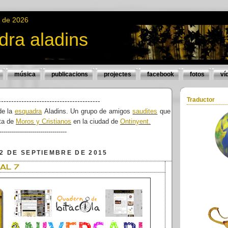
o de 2026
dra aladins
música
publicacions
projectes
facebook
fotos
ví
Traductor
----------------------------------------
de la
esquadra
Aladins. Un grupo de amigos
saudites
que
sta de
Moros y Cristianos
en la ciudad de
Ontinyent.
---------------------------------
2 DE SEPTIEMBRE DE 2015
AL 7