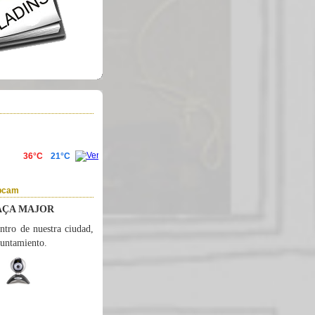
ebcam
AÇA MAJOR
ntro de nuestra ciudad,
yuntamiento.