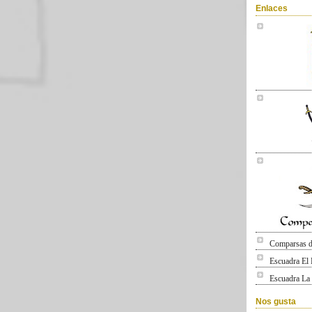
Enlaces
Comparsas d
Escuadra El
Escuadra La
Nos gusta