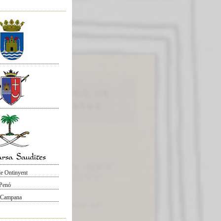
e Ontinyent
 Penó
 Campana