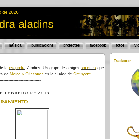
o de 2026
dra aladins
música
publicacions
projectes
facebook
fotos
ví
Traductor
----------------------------------------
de la
esquadra
Aladins. Un grupo de amigos
saudites
que
sta de
Moros y Cristianos
en la ciudad de
Ontinyent.
---------------------------------
DE FEBRERO DE 2013
RAMIENTO