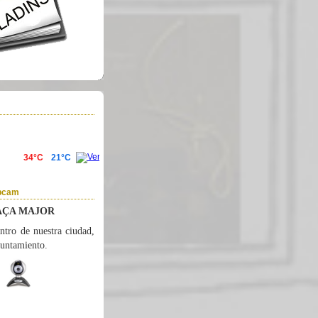
ebcam
AÇA MAJOR
ntro de nuestra ciudad,
yuntamiento.