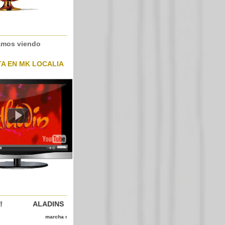
amos viendo
TA EN MK LOCALIA
!! ALADINS
rcha mora