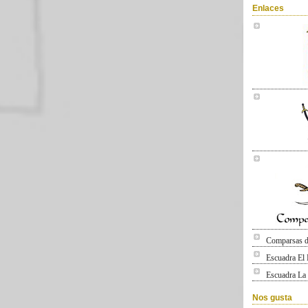
Enlaces
Comparsas d
Escuadra El
Escuadra La
Nos gusta