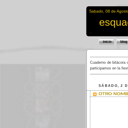
Sabado, 08 de Agost
esqua
inicio
blog
--------------------------
Cuaderno de bitácora 
participamos en la fie
---------------------------------
SÁBADO, 2 
OTRO NOMB