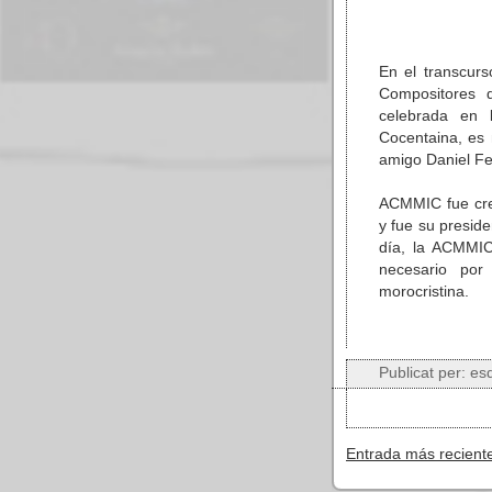
En el transcurs
Compositores 
celebrada en 
Cocentaina, es
amigo Daniel Fe
ACMMIC fue cre
y fue su presid
día, la ACMMIC
necesario por
morocristina.
Publicat per:
es
Entrada más recient