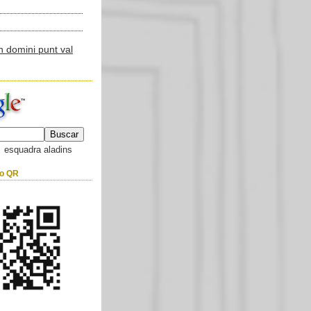
esquadra aladins
go QR