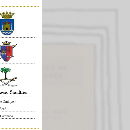
e Ontinyent
 Penó
 Campana