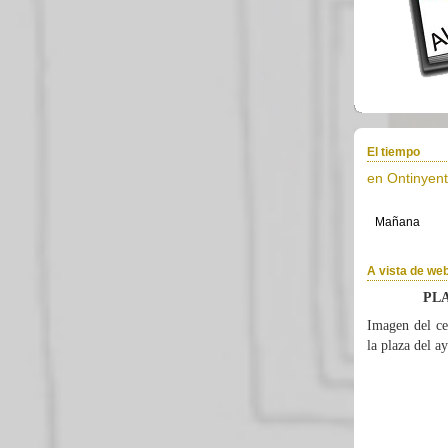
El tiempo
en Ontinyent
A vista de w
PL
Imagen del ce
la plaza del a